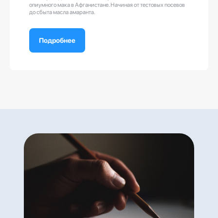
опиумного мака в Афганистане. Начиная от тестовых посевов
до сбыта масла амаранта.
Подробнее